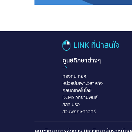
LINK ที่น่าสนใจ
ศูนย์ศึกษาต่างๆ
กองทุน กยศ.
หน่วยบ่มเพาะวิสาหกิจ
คลินิกเทคโนโลยี
DCMS วิทยานิพนธ์
สสส.มรอ.
สวนพฤกษศาสตร์
คณะวิทยาการจัดการ มหาวิทยาลัยราชภัฎอุ