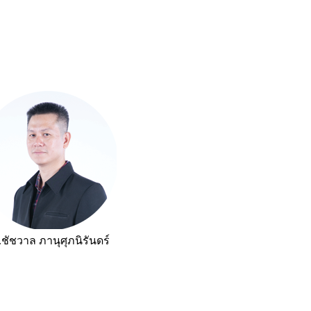
ชัชวาล ภานุศุภนิรันดร์