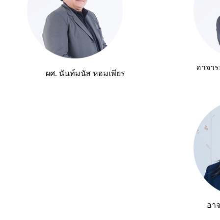
อาจารย
ผศ. นันท์มนัส หอมเพียร
อาจ