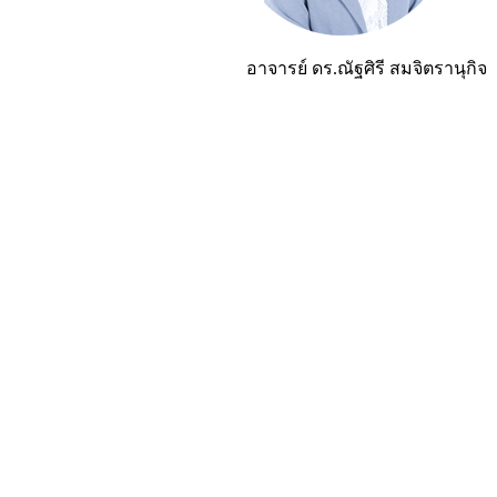
อาจารย์ ดร.ณัฐศิรี สมจิตรานุกิจ