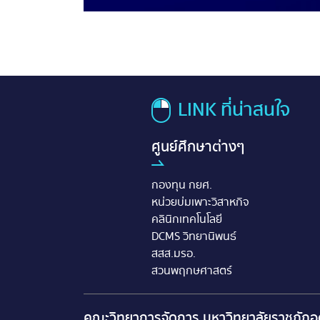
LINK ที่น่าสนใจ
ศูนย์ศึกษาต่างๆ
กองทุน กยศ.
หน่วยบ่มเพาะวิสาหกิจ
คลินิกเทคโนโลยี
DCMS วิทยานิพนธ์
สสส.มรอ.
สวนพฤกษศาสตร์
คณะวิทยาการจัดการ มหาวิทยาลัยราชภัฎอุ