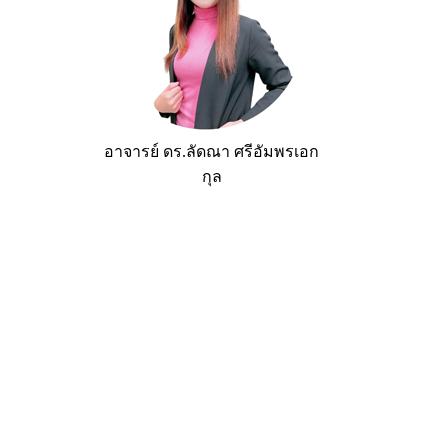
อาจารย์ ดร.ลัดณา ศรีอัมพรเอก
กุล